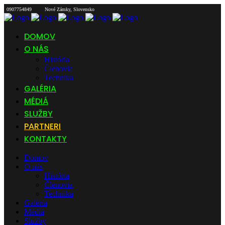
0907754849
Nové Zámky, Slovensko
DOMOV
O NÁS
História
Členovia
Technika
GALÉRIA
MÉDIÁ
SLUŽBY
PARTNERI
KONTAKTY
Domov
O nás
História
Členovia
Technika
Galéria
Médiá
Služby