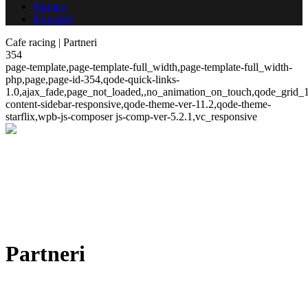
Partneri
Kontakty
Cafe racing | Partneri
354
page-template,page-template-full_width,page-template-full_width-
php,page,page-id-354,qode-quick-links-
1.0,ajax_fade,page_not_loaded,,no_animation_on_touch,qode_grid_
content-sidebar-responsive,qode-theme-ver-11.2,qode-theme-
starflix,wpb-js-composer js-comp-ver-5.2.1,vc_responsive
Partneri