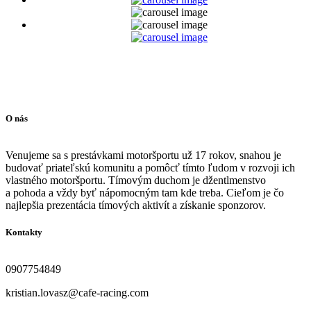
O nás
Venujeme sa s prestávkami motoršportu už 17 rokov, snahou je
budovať priateľskú komunitu a pomôcť tímto ľudom v rozvoji ich
vlastného motoršportu. Tímovým duchom je džentlmenstvo
a pohoda a vždy byť nápomocným tam kde treba. Cieľom je čo
najlepšia prezentácia tímových aktivít a získanie sponzorov.
Kontakty
0907754849
kristian.lovasz@cafe-racing.com